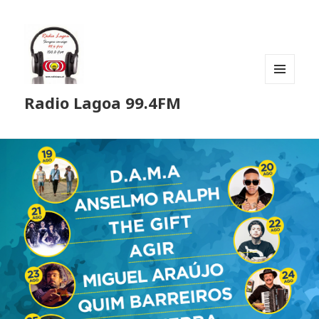
MENU
Radio Lagoa 99.4FM
E
WIDGETS