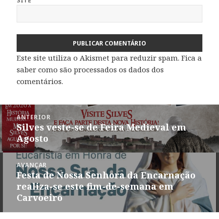
SITE
Este site utiliza o Akismet para reduzir spam.
Fica a
saber como são processados os dados dos
comentários
.
Navegação
ANTERIOR
de
Silves veste-se de Feira Medieval em
Artigo
artigos
Agosto
anterior:
AVANÇAR
Festa de Nossa Senhora da Encarnação
Artigo
realiza-se este fim-de-semana em
seguinte:
Carvoeiro